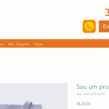
E
tos
Mini Salgados
Pizzas
Sou um pro
SKU: 364215375135191
Preço
R$ 20,00